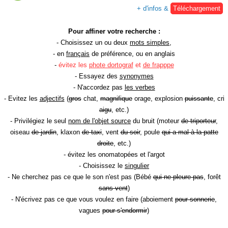
+ d'infos &
Téléchargement
Pour affiner votre recherche :
- Choisissez un ou deux
mots simples
,
- en
français
de préférence, ou en anglais
-
évitez les
phote dortograf
et
de frapppe
- Essayez des
synonymes
- N'accordez pas
les verbes
- Evitez les
adjectifs
(
gros
chat,
magnifique
orage, explosion
puissante
, cri
aigu
, etc.)
- Privilégiez le seul
nom de l'objet source
du bruit (moteur
de triporteur
,
oiseau
de jardin
, klaxon
de taxi
, vent
du soir
, poule
qui a mal à la patte
droite
, etc.)
- évitez les onomatopées et l'argot
- Choisissez le
singulier
- Ne cherchez pas ce que le son n'est pas (Bébé
qui ne pleure pas
, forêt
sans vent
)
- N'écrivez pas ce que vous voulez en faire (aboiement
pour sonnerie
,
vagues
pour s'endormir
)