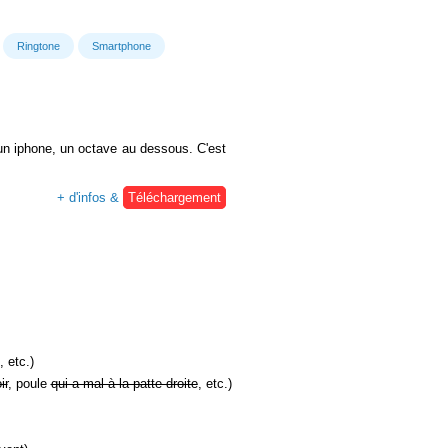
Ringtone
Smartphone
un iphone, un octave au dessous. C'est
+ d'infos &
Téléchargement
, etc.)
ir
, poule
qui a mal à la patte droite
, etc.)