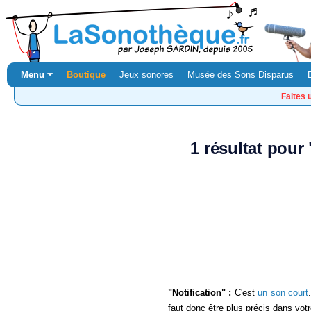
Menu ⏷
Boutique
Jeux sonores
Musée des Sons Disparus
Faites 
1 résultat pour
"Notification" :
C'est
un son court
faut donc être plus précis dans vot