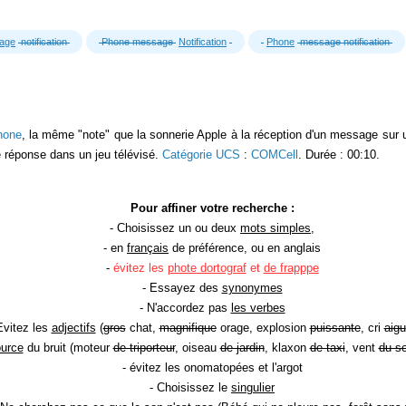
age
notification
Phone message
Notification
Phone
message notification
hone
, la même "note" que la sonnerie Apple à la réception d'un message sur 
e réponse dans un jeu télévisé.
Catégorie UCS
:
COMCell
. Durée : 00:10.
Pour affiner votre recherche :
- Choisissez un ou deux
mots simples
,
- en
français
de préférence, ou en anglais
-
évitez les
phote dortograf
et
de frapppe
- Essayez des
synonymes
- N'accordez pas
les verbes
Evitez les
adjectifs
(
gros
chat,
magnifique
orage, explosion
puissante
, cri
aigu
ource
du bruit (moteur
de triporteur
, oiseau
de jardin
, klaxon
de taxi
, vent
du so
- évitez les onomatopées et l'argot
- Choisissez le
singulier