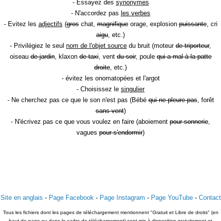
- Essayez des
synonymes
- N'accordez pas
les verbes
- Evitez les
adjectifs
(
gros
chat,
magnifique
orage, explosion
puissante
, cri
aigu
, etc.)
- Privilégiez le seul
nom de l'objet source
du bruit (moteur
de triporteur
,
oiseau
de jardin
, klaxon
de taxi
, vent
du soir
, poule
qui a mal à la patte
droite
, etc.)
- évitez les onomatopées et l'argot
- Choisissez le
singulier
- Ne cherchez pas ce que le son n'est pas (Bébé
qui ne pleure pas
, forêt
sans vent
)
- N'écrivez pas ce que vous voulez en faire (aboiement
pour sonnerie
,
vagues
pour s'endormir
)
Site en anglais
-
Page Facebook
-
Page Instagram
-
Page YouTube
-
Contact
Tous les fichiers dont les pages de téléchargement mentionnent "Gratuit et Libre de droits" (en
haut de page ou dans le cadre de téléchargement) sont mis à disposition gratuitement et