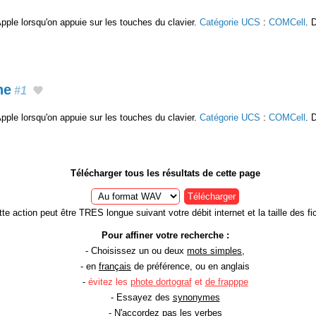
pple lorsqu'on appuie sur les touches du clavier.
Catégorie UCS
:
COMCell
. 
he
#1
pple lorsqu'on appuie sur les touches du clavier.
Catégorie UCS
:
COMCell
. 
Télécharger tous les résultats de cette page
Télécharger
te action peut être TRES longue suivant votre débit internet et la taille des fic
Pour affiner votre recherche :
- Choisissez un ou deux
mots simples
,
- en
français
de préférence, ou en anglais
-
évitez les
phote dortograf
et
de frapppe
- Essayez des
synonymes
- N'accordez pas
les verbes