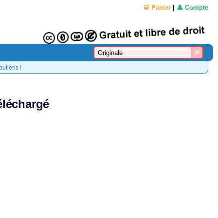
🛒 Panier
|
👤 Compte
outiens !
téléchargé