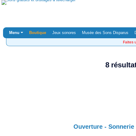
Menu ⏷
Boutique
Jeux sonores
Musée des Sons Disparus
Faites 
8 résulta
Ouverture - Sonnerie