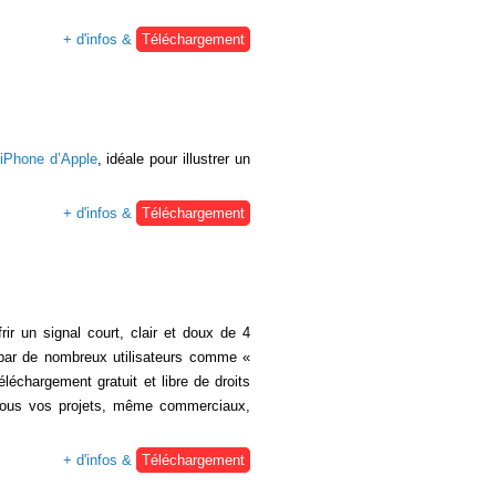
+ d'infos &
Téléchargement
iPhone d’Apple
, idéale pour illustrer un
+ d'infos &
Téléchargement
rir un signal court, clair et doux de 4
e par de nombreux utilisateurs comme «
éléchargement gratuit et libre de droits
tous vos projets, même commerciaux,
+ d'infos &
Téléchargement