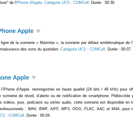
ure" de l'
iPhone d'Apple
.
Catégorie UCS
:
COMCell
. Durée : 00:30.
Phone Apple
 ligne de la sonnerie « Marimba », la sonnerie par défaut emblématique de l’
connaissance des sons du quotidien.
Catégorie UCS
:
COMCell
. Durée : 00:07.
hone Apple
’iPhone d’Apple, réenregistrée en haute qualité (24 bits / 48 kHz) pour off
 sonnerie de réveil, d’alerte ou de notification de smartphone. Plébiscité
rs vidéos, jeux, podcasts ou séries audio, cette sonnerie est disponible en t
 professionnels : WAV, BWF, AIFF, MP3, OGG, FLAC, AAC et M4A, pour 
UCS
:
COMCell
. Durée : 00:04.