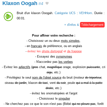
Klaxon Oogah
#4
Bruit d'un klaxon Ooogah.
Catégorie UCS
:
VEHHorn
. Durée :
00:01.
+ d'infos &
Téléchargement
Pour affiner votre recherche :
- Choisissez un ou deux
mots simples
,
- en
français
de préférence, ou en anglais
-
évitez les
phote dortograf
et
de frapppe
- Essayez des
synonymes
- N'accordez pas
les verbes
- Evitez les
adjectifs
(
gros
chat,
magnifique
orage, explosion
puissante
, cri
aigu
, etc.)
- Privilégiez le seul
nom de l'objet source
du bruit (moteur
de triporteur
,
oiseau
de jardin
, klaxon
de taxi
, vent
du soir
, poule
qui a mal à la patte
droite
, etc.)
- évitez les onomatopées et l'argot
- Choisissez le
singulier
- Ne cherchez pas ce que le son n'est pas (Bébé
qui ne pleure pas
, forêt