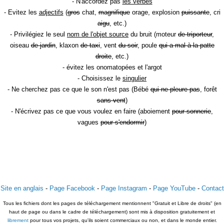
- N'accordez pas
les verbes
- Evitez les
adjectifs
(
gros
chat,
magnifique
orage, explosion
puissante
, cri
aigu
, etc.)
- Privilégiez le seul
nom de l'objet source
du bruit (moteur
de triporteur
,
oiseau
de jardin
, klaxon
de taxi
, vent
du soir
, poule
qui a mal à la patte
droite
, etc.)
- évitez les onomatopées et l'argot
- Choisissez le
singulier
- Ne cherchez pas ce que le son n'est pas (Bébé
qui ne pleure pas
, forêt
sans vent
)
- N'écrivez pas ce que vous voulez en faire (aboiement
pour sonnerie
,
vagues
pour s'endormir
)
Site en anglais
-
Page Facebook
-
Page Instagram
-
Page YouTube
-
Contact
Tous les fichiers dont les pages de téléchargement mentionnent "Gratuit et Libre de droits" (en
haut de page ou dans le cadre de téléchargement) sont mis à disposition gratuitement et
librement
pour tous vos projets, qu'ils soient commerciaux ou non, et dans le monde entier.