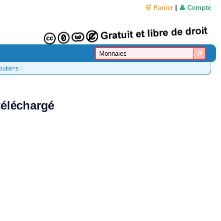
🛒 Panier
|
👤 Compte
outiens !
téléchargé