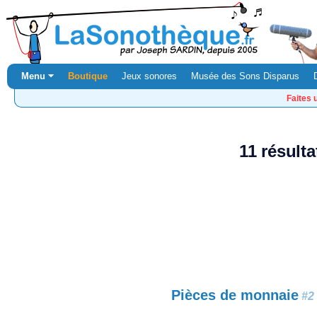
Menu ⏷
Boutique
Jeux sonores
Musée des Sons Disparus
Faites 
11 résult
Pièces de monnaie
#2