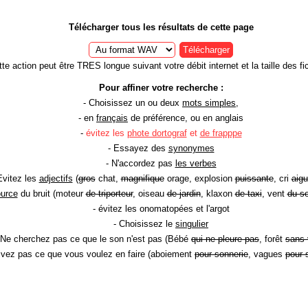
Télécharger tous les résultats de cette page
Télécharger
te action peut être TRES longue suivant votre débit internet et la taille des fic
Pour affiner votre recherche :
- Choisissez un ou deux
mots simples
,
- en
français
de préférence, ou en anglais
-
évitez les
phote dortograf
et
de frapppe
- Essayez des
synonymes
- N'accordez pas
les verbes
Evitez les
adjectifs
(
gros
chat,
magnifique
orage, explosion
puissante
, cri
aigu
ource
du bruit (moteur
de triporteur
, oiseau
de jardin
, klaxon
de taxi
, vent
du so
- évitez les onomatopées et l'argot
- Choisissez le
singulier
 Ne cherchez pas ce que le son n'est pas (Bébé
qui ne pleure pas
, forêt
sans 
rivez pas ce que vous voulez en faire (aboiement
pour sonnerie
, vagues
pour 