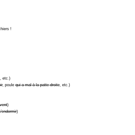
hiers !
, etc.)
ir
, poule
qui a mal à la patte droite
, etc.)
vent
)
s'endormir
)