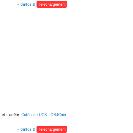
+ d'infos &
Téléchargement
 et s'arrête.
Catégorie UCS
:
OBJCoin
.
+ d'infos &
Téléchargement