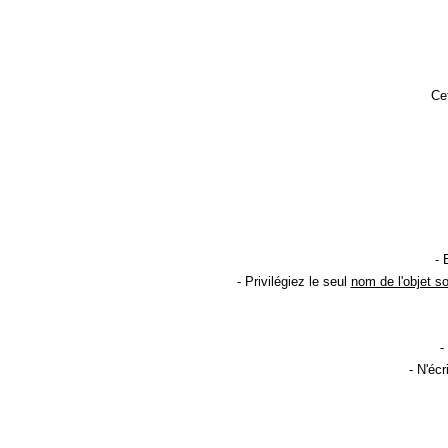
Cet
- 
- Privilégiez le seul
nom de l'objet s
-
- N'éc