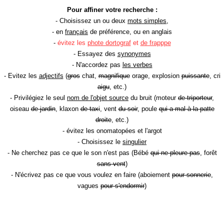
Pour affiner votre recherche :
- Choisissez un ou deux
mots simples
,
- en
français
de préférence, ou en anglais
-
évitez les
phote dortograf
et
de frapppe
- Essayez des
synonymes
- N'accordez pas
les verbes
- Evitez les
adjectifs
(
gros
chat,
magnifique
orage, explosion
puissante
, cri
aigu
, etc.)
- Privilégiez le seul
nom de l'objet source
du bruit (moteur
de triporteur
,
oiseau
de jardin
, klaxon
de taxi
, vent
du soir
, poule
qui a mal à la patte
droite
, etc.)
- évitez les onomatopées et l'argot
- Choisissez le
singulier
- Ne cherchez pas ce que le son n'est pas (Bébé
qui ne pleure pas
, forêt
sans vent
)
- N'écrivez pas ce que vous voulez en faire (aboiement
pour sonnerie
,
vagues
pour s'endormir
)