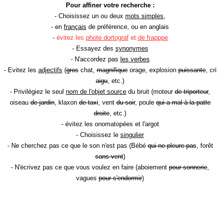
Pour affiner votre recherche :
- Choisissez un ou deux
mots simples
,
- en
français
de préférence, ou en anglais
-
évitez les
phote dortograf
et
de frapppe
- Essayez des
synonymes
- N'accordez pas
les verbes
- Evitez les
adjectifs
(
gros
chat,
magnifique
orage, explosion
puissante
, cri
aigu
, etc.)
- Privilégiez le seul
nom de l'objet source
du bruit (moteur
de triporteur
,
oiseau
de jardin
, klaxon
de taxi
, vent
du soir
, poule
qui a mal à la patte
droite
, etc.)
- évitez les onomatopées et l'argot
- Choisissez le
singulier
- Ne cherchez pas ce que le son n'est pas (Bébé
qui ne pleure pas
, forêt
sans vent
)
- N'écrivez pas ce que vous voulez en faire (aboiement
pour sonnerie
,
vagues
pour s'endormir
)