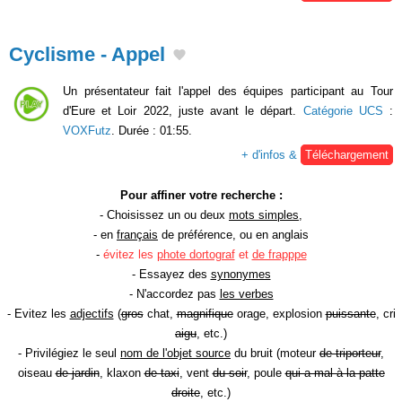
Cyclisme - Appel
Un présentateur fait l'appel des équipes participant au Tour
d'Eure et Loir 2022, juste avant le départ.
Catégorie UCS
:
VOXFutz
. Durée : 01:55.
+ d'infos &
Téléchargement
Pour affiner votre recherche :
- Choisissez un ou deux
mots simples
,
- en
français
de préférence, ou en anglais
-
évitez les
phote dortograf
et
de frapppe
- Essayez des
synonymes
- N'accordez pas
les verbes
- Evitez les
adjectifs
(
gros
chat,
magnifique
orage, explosion
puissante
, cri
aigu
, etc.)
- Privilégiez le seul
nom de l'objet source
du bruit (moteur
de triporteur
,
oiseau
de jardin
, klaxon
de taxi
, vent
du soir
, poule
qui a mal à la patte
droite
, etc.)