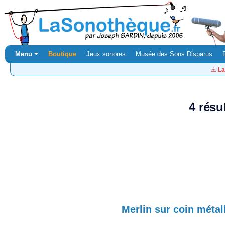
Menu ⏷
Boutique
Jeux sonores
Musée des Sons Disparus
⚠️
La
4 résu
Merlin sur coin métal