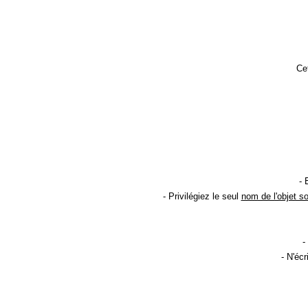
Cet
- 
- Privilégiez le seul
nom de l'objet s
-
- N'éc