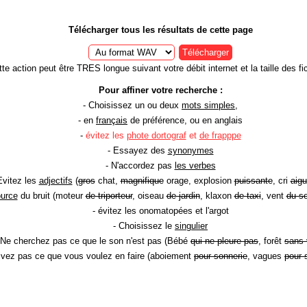
Télécharger tous les résultats de cette page
Télécharger
te action peut être TRES longue suivant votre débit internet et la taille des fic
Pour affiner votre recherche :
- Choisissez un ou deux
mots simples
,
- en
français
de préférence, ou en anglais
-
évitez les
phote dortograf
et
de frapppe
- Essayez des
synonymes
- N'accordez pas
les verbes
Evitez les
adjectifs
(
gros
chat,
magnifique
orage, explosion
puissante
, cri
aigu
ource
du bruit (moteur
de triporteur
, oiseau
de jardin
, klaxon
de taxi
, vent
du so
- évitez les onomatopées et l'argot
- Choisissez le
singulier
 Ne cherchez pas ce que le son n'est pas (Bébé
qui ne pleure pas
, forêt
sans 
rivez pas ce que vous voulez en faire (aboiement
pour sonnerie
, vagues
pour 