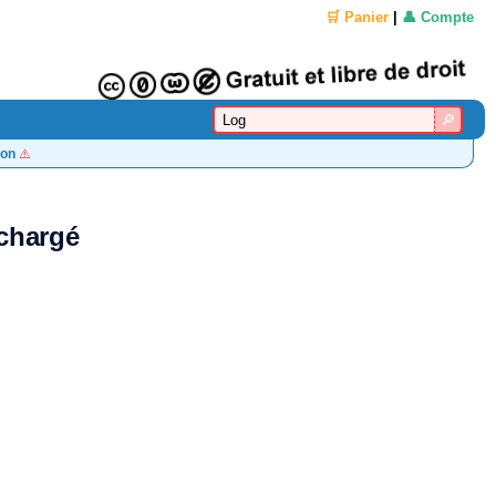
🛒 Panier
|
👤 Compte
on
⚠️
échargé