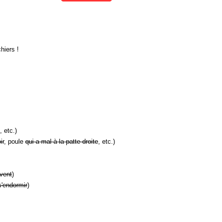
hiers !
, etc.)
ir
, poule
qui a mal à la patte droite
, etc.)
vent
)
s'endormir
)