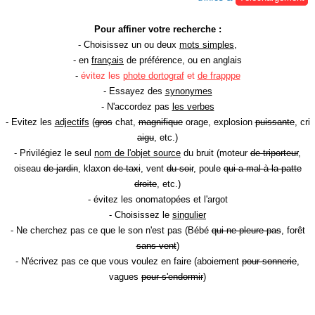
Pour affiner votre recherche :
- Choisissez un ou deux
mots simples
,
- en
français
de préférence, ou en anglais
-
évitez les
phote dortograf
et
de frapppe
- Essayez des
synonymes
- N'accordez pas
les verbes
- Evitez les
adjectifs
(
gros
chat,
magnifique
orage, explosion
puissante
, cri
aigu
, etc.)
- Privilégiez le seul
nom de l'objet source
du bruit (moteur
de triporteur
,
oiseau
de jardin
, klaxon
de taxi
, vent
du soir
, poule
qui a mal à la patte
droite
, etc.)
- évitez les onomatopées et l'argot
- Choisissez le
singulier
- Ne cherchez pas ce que le son n'est pas (Bébé
qui ne pleure pas
, forêt
sans vent
)
- N'écrivez pas ce que vous voulez en faire (aboiement
pour sonnerie
,
vagues
pour s'endormir
)