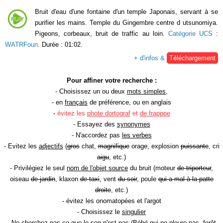
Bruit d'eau d'une fontaine d'un temple Japonais, servant à se
purifier les mains. Temple du Gingembre centre d utsunomiya.
Pigeons, corbeaux, bruit de traffic au loin.
Catégorie UCS
:
WATRFoun
. Durée : 01:02.
+ d'infos &
Téléchargement
Pour affiner votre recherche :
- Choisissez un ou deux
mots simples
,
- en
français
de préférence, ou en anglais
-
évitez les
phote dortograf
et
de frapppe
- Essayez des
synonymes
- N'accordez pas
les verbes
- Evitez les
adjectifs
(
gros
chat,
magnifique
orage, explosion
puissante
, cri
aigu
, etc.)
- Privilégiez le seul
nom de l'objet source
du bruit (moteur
de triporteur
,
oiseau
de jardin
, klaxon
de taxi
, vent
du soir
, poule
qui a mal à la patte
droite
, etc.)
- évitez les onomatopées et l'argot
- Choisissez le
singulier
- Ne cherchez pas ce que le son n'est pas (Bébé
qui ne pleure pas
, forêt