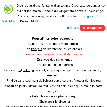
Bruit d'eau d'une fontaine d'un temple Japonais, servant à se
purifier les mains. Temple du Gingembre centre d utsunomiya.
Pigeons, corbeaux, bruit de traffic au loin.
Catégorie UCS
:
WATRFoun
. Durée : 01:02.
+ d'infos &
Téléchargement
Pour affiner votre recherche :
- Choisissez un ou deux
mots simples
,
- en
français
de préférence, ou en anglais
-
évitez les
phote dortograf
et
de frapppe
- Essayez des
synonymes
- N'accordez pas
les verbes
- Evitez les
adjectifs
(
gros
chat,
magnifique
orage, explosion
puissante
, cri
aigu
, etc.)
- Privilégiez le seul
nom de l'objet source
du bruit (moteur
de triporteur
,
oiseau
de jardin
, klaxon
de taxi
, vent
du soir
, poule
qui a mal à la patte
droite
, etc.)
- évitez les onomatopées et l'argot
- Choisissez le
singulier
- Ne cherchez pas ce que le son n'est pas (Bébé
qui ne pleure pas
, forêt