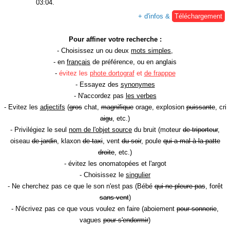
03:04.
+ d'infos &
Téléchargement
Pour affiner votre recherche :
- Choisissez un ou deux
mots simples
,
- en
français
de préférence, ou en anglais
-
évitez les
phote dortograf
et
de frapppe
- Essayez des
synonymes
- N'accordez pas
les verbes
- Evitez les
adjectifs
(
gros
chat,
magnifique
orage, explosion
puissante
, cri
aigu
, etc.)
- Privilégiez le seul
nom de l'objet source
du bruit (moteur
de triporteur
,
oiseau
de jardin
, klaxon
de taxi
, vent
du soir
, poule
qui a mal à la patte
droite
, etc.)
- évitez les onomatopées et l'argot
- Choisissez le
singulier
- Ne cherchez pas ce que le son n'est pas (Bébé
qui ne pleure pas
, forêt
sans vent
)
- N'écrivez pas ce que vous voulez en faire (aboiement
pour sonnerie
,
vagues
pour s'endormir
)