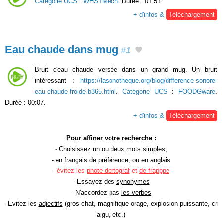
Catégorie UCS
:
WHSTMech
. Durée : 01:51.
+ d'infos &
Téléchargement
Eau chaude dans mug
#1
Bruit d'eau chaude versée dans un grand mug. Un bruit
intéressant :
https://lasonotheque.org/blog/difference-sonore-
eau-chaude-froide-b365.html
.
Catégorie UCS
:
FOODGware
.
Durée : 00:07.
+ d'infos &
Téléchargement
Pour affiner votre recherche :
- Choisissez un ou deux
mots simples
,
- en
français
de préférence, ou en anglais
-
évitez les
phote dortograf
et
de frapppe
- Essayez des
synonymes
- N'accordez pas
les verbes
- Evitez les
adjectifs
(
gros
chat,
magnifique
orage, explosion
puissante
, cri
aigu
, etc.)