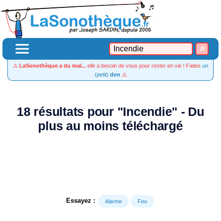
⚠️
LaSonothèque a du mal...
elle a besoin de vous pour rester en vie ! Faites
un
(petit)
don
⚠️
18 résultats pour "Incendie" - Du
plus au moins téléchargé
Essayez :
Alarme
Feu