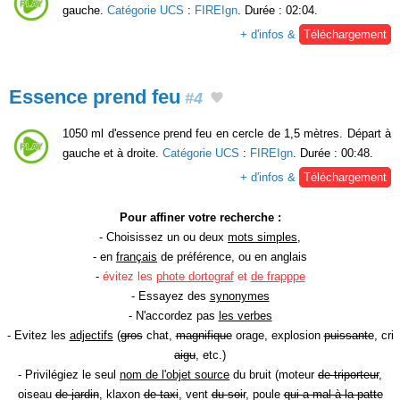
gauche.
Catégorie UCS
:
FIREIgn
. Durée : 02:04.
+ d'infos &
Téléchargement
Essence prend feu
#4
1050 ml d'essence prend feu en cercle de 1,5 mètres. Départ à
gauche et à droite.
Catégorie UCS
:
FIREIgn
. Durée : 00:48.
+ d'infos &
Téléchargement
Pour affiner votre recherche :
- Choisissez un ou deux
mots simples
,
- en
français
de préférence, ou en anglais
-
évitez les
phote dortograf
et
de frapppe
- Essayez des
synonymes
- N'accordez pas
les verbes
- Evitez les
adjectifs
(
gros
chat,
magnifique
orage, explosion
puissante
, cri
aigu
, etc.)
- Privilégiez le seul
nom de l'objet source
du bruit (moteur
de triporteur
,
oiseau
de jardin
, klaxon
de taxi
, vent
du soir
, poule
qui a mal à la patte