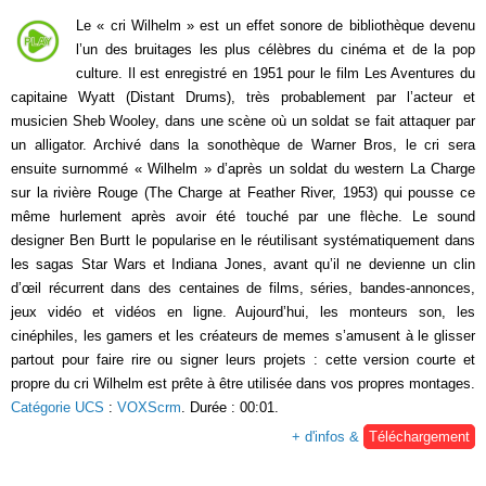
Le « cri Wilhelm » est un effet sonore de bibliothèque devenu
l’un des bruitages les plus célèbres du cinéma et de la pop
culture. Il est enregistré en 1951 pour le film Les Aventures du
capitaine Wyatt (Distant Drums), très probablement par l’acteur et
musicien Sheb Wooley, dans une scène où un soldat se fait attaquer par
un alligator. Archivé dans la sonothèque de Warner Bros, le cri sera
ensuite surnommé « Wilhelm » d’après un soldat du western La Charge
sur la rivière Rouge (The Charge at Feather River, 1953) qui pousse ce
même hurlement après avoir été touché par une flèche. Le sound
designer Ben Burtt le popularise en le réutilisant systématiquement dans
les sagas Star Wars et Indiana Jones, avant qu’il ne devienne un clin
d’œil récurrent dans des centaines de films, séries, bandes-annonces,
jeux vidéo et vidéos en ligne. Aujourd’hui, les monteurs son, les
cinéphiles, les gamers et les créateurs de memes s’amusent à le glisser
partout pour faire rire ou signer leurs projets : cette version courte et
propre du cri Wilhelm est prête à être utilisée dans vos propres montages.
Catégorie UCS
:
VOXScrm
. Durée : 00:01.
+ d'infos &
Téléchargement