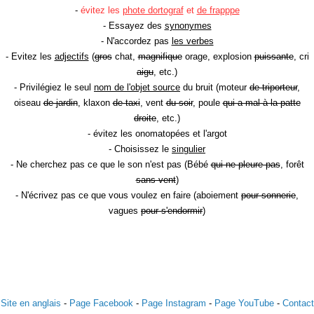
-
évitez les
phote dortograf
et
de frapppe
- Essayez des
synonymes
- N'accordez pas
les verbes
- Evitez les
adjectifs
(
gros
chat,
magnifique
orage, explosion
puissante
, cri
aigu
, etc.)
- Privilégiez le seul
nom de l'objet source
du bruit (moteur
de triporteur
,
oiseau
de jardin
, klaxon
de taxi
, vent
du soir
, poule
qui a mal à la patte
droite
, etc.)
- évitez les onomatopées et l'argot
- Choisissez le
singulier
- Ne cherchez pas ce que le son n'est pas (Bébé
qui ne pleure pas
, forêt
sans vent
)
- N'écrivez pas ce que vous voulez en faire (aboiement
pour sonnerie
,
vagues
pour s'endormir
)
Site en anglais
-
Page Facebook
-
Page Instagram
-
Page YouTube
-
Contact