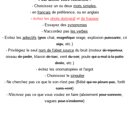
- Choisissez un ou deux
mots simples
,
- en
français
de préférence, ou en anglais
-
évitez les
phote dortograf
et
de frapppe
- Essayez des
synonymes
- N'accordez pas
les verbes
- Evitez les
adjectifs
(
gros
chat,
magnifique
orage, explosion
puissante
, cri
aigu
, etc.)
- Privilégiez le seul
nom de l'objet source
du bruit (moteur
de triporteur
,
oiseau
de jardin
, klaxon
de taxi
, vent
du soir
, poule
qui a mal à la patte
droite
, etc.)
- évitez les onomatopées et l'argot
- Choisissez le
singulier
- Ne cherchez pas ce que le son n'est pas (Bébé
qui ne pleure pas
, forêt
sans vent
)
- N'écrivez pas ce que vous voulez en faire (aboiement
pour sonnerie
,
vagues
pour s'endormir
)