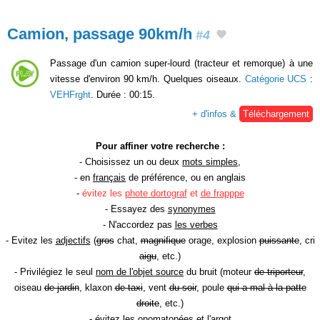
Camion, passage 90km/h
#4
Passage d'un camion super-lourd (tracteur et remorque) à une
vitesse d'environ 90 km/h. Quelques oiseaux.
Catégorie UCS
:
VEHFrght
. Durée : 00:15.
+ d'infos &
Téléchargement
Pour affiner votre recherche :
- Choisissez un ou deux
mots simples
,
- en
français
de préférence, ou en anglais
-
évitez les
phote dortograf
et
de frapppe
- Essayez des
synonymes
- N'accordez pas
les verbes
- Evitez les
adjectifs
(
gros
chat,
magnifique
orage, explosion
puissante
, cri
aigu
, etc.)
- Privilégiez le seul
nom de l'objet source
du bruit (moteur
de triporteur
,
oiseau
de jardin
, klaxon
de taxi
, vent
du soir
, poule
qui a mal à la patte
droite
, etc.)
- évitez les onomatopées et l'argot