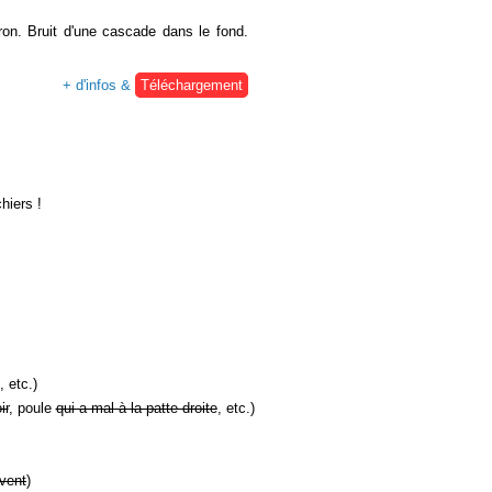
on. Bruit d'une cascade dans le fond.
+ d'infos &
Téléchargement
hiers !
, etc.)
ir
, poule
qui a mal à la patte droite
, etc.)
vent
)