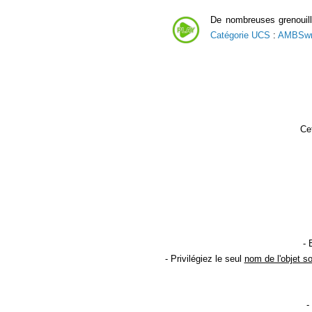
De nombreuses grenouill
Catégorie UCS
:
AMBSw
Cet
- 
- Privilégiez le seul
nom de l'objet s
-