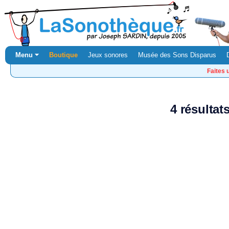
Menu ⏷
Boutique
Jeux sonores
Musée des Sons Disparus
Faites 
4 résultat