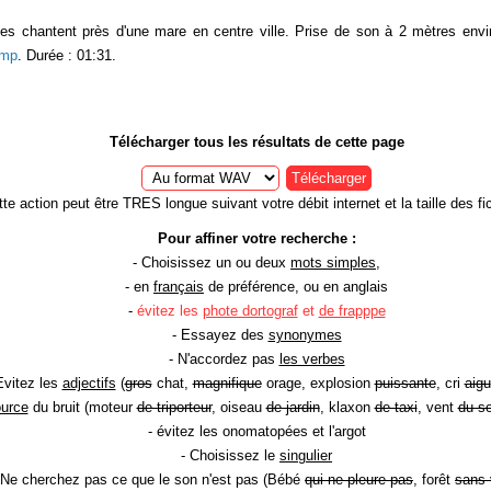
es chantent près d'une mare en centre ville. Prise de son à 2 mètres envir
mp
. Durée : 01:31.
Télécharger tous les résultats de cette page
Télécharger
te action peut être TRES longue suivant votre débit internet et la taille des fic
Pour affiner votre recherche :
- Choisissez un ou deux
mots simples
,
- en
français
de préférence, ou en anglais
-
évitez les
phote dortograf
et
de frapppe
- Essayez des
synonymes
- N'accordez pas
les verbes
Evitez les
adjectifs
(
gros
chat,
magnifique
orage, explosion
puissante
, cri
aigu
ource
du bruit (moteur
de triporteur
, oiseau
de jardin
, klaxon
de taxi
, vent
du so
- évitez les onomatopées et l'argot
- Choisissez le
singulier
 Ne cherchez pas ce que le son n'est pas (Bébé
qui ne pleure pas
, forêt
sans 