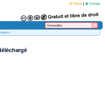
🛒 Panier
|
👤 Compte
outiens !
 téléchargé