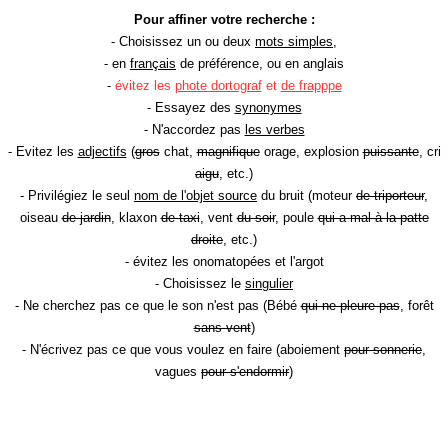
Pour affiner votre recherche :
- Choisissez un ou deux
mots simples
,
- en
français
de préférence, ou en anglais
-
évitez les
phote dortograf
et
de frapppe
- Essayez des
synonymes
- N'accordez pas
les verbes
- Evitez les
adjectifs
(
gros
chat,
magnifique
orage, explosion
puissante
, cri
aigu
, etc.)
- Privilégiez le seul
nom de l'objet source
du bruit (moteur
de triporteur
,
oiseau
de jardin
, klaxon
de taxi
, vent
du soir
, poule
qui a mal à la patte
droite
, etc.)
- évitez les onomatopées et l'argot
- Choisissez le
singulier
- Ne cherchez pas ce que le son n'est pas (Bébé
qui ne pleure pas
, forêt
sans vent
)
- N'écrivez pas ce que vous voulez en faire (aboiement
pour sonnerie
,
vagues
pour s'endormir
)