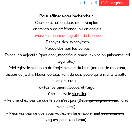
+ d'infos &
Téléchargement
Pour affiner votre recherche :
- Choisissez un ou deux
mots simples
,
- en
français
de préférence, ou en anglais
-
évitez les
phote dortograf
et
de frapppe
- Essayez des
synonymes
- N'accordez pas
les verbes
- Evitez les
adjectifs
(
gros
chat,
magnifique
orage, explosion
puissante
, cri
aigu
, etc.)
- Privilégiez le seul
nom de l'objet source
du bruit (moteur
de triporteur
,
oiseau
de jardin
, klaxon
de taxi
, vent
du soir
, poule
qui a mal à la patte
droite
, etc.)
- évitez les onomatopées et l'argot
- Choisissez le
singulier
- Ne cherchez pas ce que le son n'est pas (Bébé
qui ne pleure pas
, forêt
sans vent
)
- N'écrivez pas ce que vous voulez en faire (aboiement
pour sonnerie
,
vagues
pour s'endormir
)