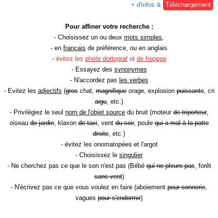
+ d'infos &
Téléchargement
Pour affiner votre recherche :
- Choisissez un ou deux
mots simples
,
- en
français
de préférence, ou en anglais
-
évitez les
phote dortograf
et
de frapppe
- Essayez des
synonymes
- N'accordez pas
les verbes
- Evitez les
adjectifs
(
gros
chat,
magnifique
orage, explosion
puissante
, cri
aigu
, etc.)
- Privilégiez le seul
nom de l'objet source
du bruit (moteur
de triporteur
,
oiseau
de jardin
, klaxon
de taxi
, vent
du soir
, poule
qui a mal à la patte
droite
, etc.)
- évitez les onomatopées et l'argot
- Choisissez le
singulier
- Ne cherchez pas ce que le son n'est pas (Bébé
qui ne pleure pas
, forêt
sans vent
)
- N'écrivez pas ce que vous voulez en faire (aboiement
pour sonnerie
,
vagues
pour s'endormir
)