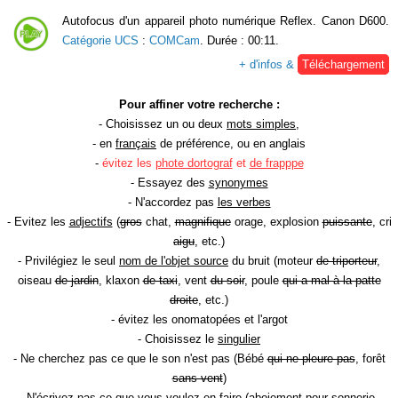
Autofocus d'un appareil photo numérique Reflex. Canon D600.
Catégorie UCS
:
COMCam
. Durée : 00:11.
+ d'infos &
Téléchargement
Pour affiner votre recherche :
- Choisissez un ou deux
mots simples
,
- en
français
de préférence, ou en anglais
-
évitez les
phote dortograf
et
de frapppe
- Essayez des
synonymes
- N'accordez pas
les verbes
- Evitez les
adjectifs
(
gros
chat,
magnifique
orage, explosion
puissante
, cri
aigu
, etc.)
- Privilégiez le seul
nom de l'objet source
du bruit (moteur
de triporteur
,
oiseau
de jardin
, klaxon
de taxi
, vent
du soir
, poule
qui a mal à la patte
droite
, etc.)
- évitez les onomatopées et l'argot
- Choisissez le
singulier
- Ne cherchez pas ce que le son n'est pas (Bébé
qui ne pleure pas
, forêt
sans vent
)
- N'écrivez pas ce que vous voulez en faire (aboiement
pour sonnerie
,