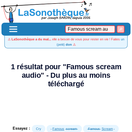
⚠️
LaSonothèque a du mal...
elle a besoin de vous pour rester en vie ! Faites
un
(petit)
don
⚠️
1 résultat pour "Famous scream
audio" - Du plus au moins
téléchargé
Essayez :
Cry
Famous
scream
Famous
Scream