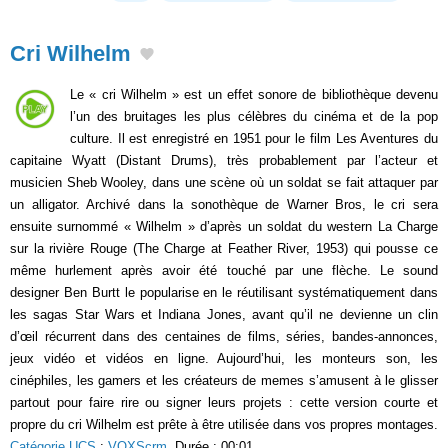
Cri Wilhelm
Le « cri Wilhelm » est un effet sonore de bibliothèque devenu
l’un des bruitages les plus célèbres du cinéma et de la pop
culture. Il est enregistré en 1951 pour le film Les Aventures du
capitaine Wyatt (Distant Drums), très probablement par l’acteur et
musicien Sheb Wooley, dans une scène où un soldat se fait attaquer par
un alligator. Archivé dans la sonothèque de Warner Bros, le cri sera
ensuite surnommé « Wilhelm » d’après un soldat du western La Charge
sur la rivière Rouge (The Charge at Feather River, 1953) qui pousse ce
même hurlement après avoir été touché par une flèche. Le sound
designer Ben Burtt le popularise en le réutilisant systématiquement dans
les sagas Star Wars et Indiana Jones, avant qu’il ne devienne un clin
d’œil récurrent dans des centaines de films, séries, bandes-annonces,
jeux vidéo et vidéos en ligne. Aujourd’hui, les monteurs son, les
cinéphiles, les gamers et les créateurs de memes s’amusent à le glisser
partout pour faire rire ou signer leurs projets : cette version courte et
propre du cri Wilhelm est prête à être utilisée dans vos propres montages.
Catégorie UCS
:
VOXScrm
. Durée : 00:01.