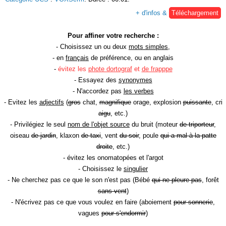
+ d'infos &
Téléchargement
Pour affiner votre recherche :
- Choisissez un ou deux
mots simples
,
- en
français
de préférence, ou en anglais
-
évitez les
phote dortograf
et
de frapppe
- Essayez des
synonymes
- N'accordez pas
les verbes
- Evitez les
adjectifs
(
gros
chat,
magnifique
orage, explosion
puissante
, cri
aigu
, etc.)
- Privilégiez le seul
nom de l'objet source
du bruit (moteur
de triporteur
,
oiseau
de jardin
, klaxon
de taxi
, vent
du soir
, poule
qui a mal à la patte
droite
, etc.)
- évitez les onomatopées et l'argot
- Choisissez le
singulier
- Ne cherchez pas ce que le son n'est pas (Bébé
qui ne pleure pas
, forêt
sans vent
)
- N'écrivez pas ce que vous voulez en faire (aboiement
pour sonnerie
,
vagues
pour s'endormir
)