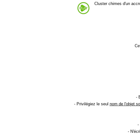
Cluster chimes d'un acc
Cet
- 
- Privilégiez le seul
nom de l'objet s
-
- N'éc