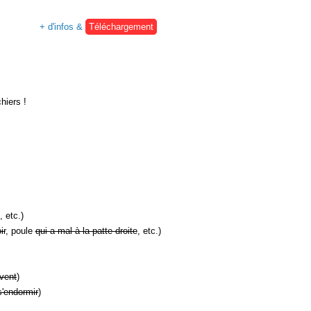
+ d'infos &
Téléchargement
hiers !
, etc.)
ir
, poule
qui a mal à la patte droite
, etc.)
vent
)
s'endormir
)