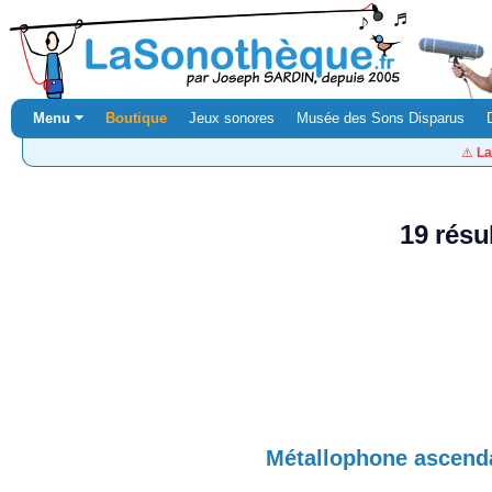
Menu ⏷
Boutique
Jeux sonores
Musée des Sons Disparus
⚠️
La
19 résu
Métallophone ascend