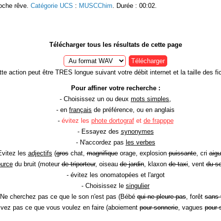
roche rêve.
Catégorie UCS
:
MUSCChim
. Durée : 00:02.
Télécharger tous les résultats de cette page
Télécharger
te action peut être TRES longue suivant votre débit internet et la taille des fic
Pour affiner votre recherche :
- Choisissez un ou deux
mots simples
,
- en
français
de préférence, ou en anglais
-
évitez les
phote dortograf
et
de frapppe
- Essayez des
synonymes
- N'accordez pas
les verbes
Evitez les
adjectifs
(
gros
chat,
magnifique
orage, explosion
puissante
, cri
aigu
ource
du bruit (moteur
de triporteur
, oiseau
de jardin
, klaxon
de taxi
, vent
du so
- évitez les onomatopées et l'argot
- Choisissez le
singulier
 Ne cherchez pas ce que le son n'est pas (Bébé
qui ne pleure pas
, forêt
sans 
rivez pas ce que vous voulez en faire (aboiement
pour sonnerie
, vagues
pour 