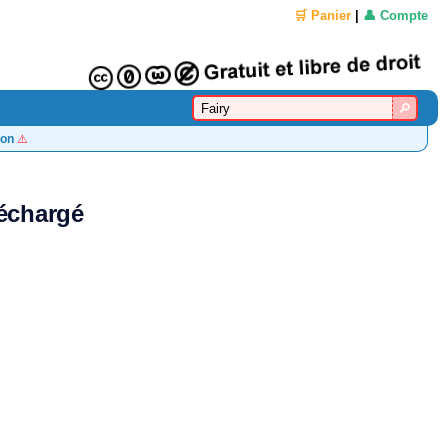
🛒 Panier
|
👤 Compte
on
⚠️
léchargé