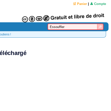
🛒 Panier
|
👤 Compte
outiens !
téléchargé