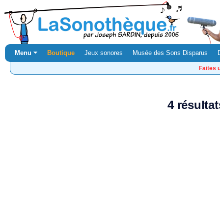
Menu ⏷
Boutique
Jeux sonores
Musée des Sons Disparus
Faites 
4 résulta