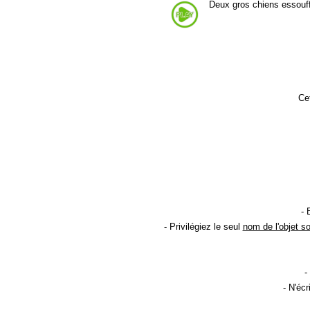
Deux gros chiens essouf
Cet
- 
- Privilégiez le seul
nom de l'objet s
-
- N'éc