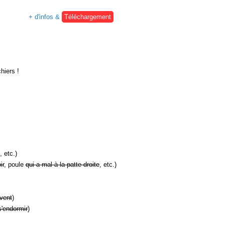
+ d'infos &
Téléchargement
hiers !
, etc.)
ir
, poule
qui a mal à la patte droite
, etc.)
vent
)
s'endormir
)