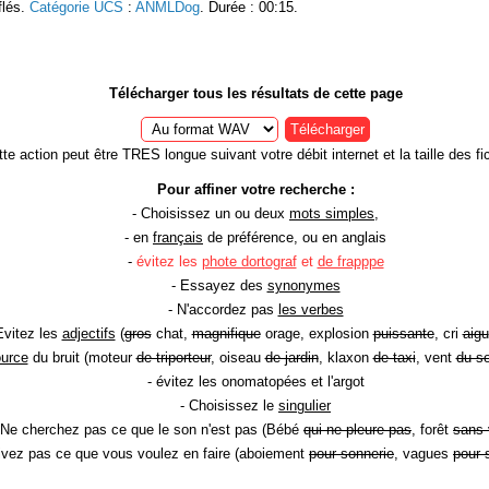
flés.
Catégorie UCS
:
ANMLDog
. Durée : 00:15.
Télécharger tous les résultats de cette page
Télécharger
te action peut être TRES longue suivant votre débit internet et la taille des fic
Pour affiner votre recherche :
- Choisissez un ou deux
mots simples
,
- en
français
de préférence, ou en anglais
-
évitez les
phote dortograf
et
de frapppe
- Essayez des
synonymes
- N'accordez pas
les verbes
Evitez les
adjectifs
(
gros
chat,
magnifique
orage, explosion
puissante
, cri
aigu
ource
du bruit (moteur
de triporteur
, oiseau
de jardin
, klaxon
de taxi
, vent
du so
- évitez les onomatopées et l'argot
- Choisissez le
singulier
 Ne cherchez pas ce que le son n'est pas (Bébé
qui ne pleure pas
, forêt
sans 
rivez pas ce que vous voulez en faire (aboiement
pour sonnerie
, vagues
pour 