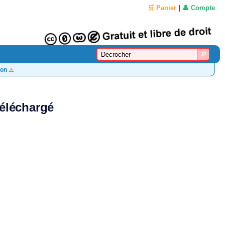
🛒 Panier
|
👤 Compte
on
⚠️
téléchargé