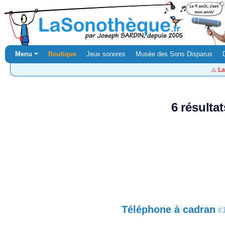
Menu ⏷
Boutique
Jeux sonores
Musée des Sons Disparus
⚠️
La
6 résulta
Téléphone à cadran
#