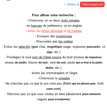
+ d'infos &
Téléchargement
Pour affiner votre recherche :
- Choisissez un ou deux
mots simples
,
- en
français
de préférence, ou en anglais
-
évitez les
phote dortograf
et
de frapppe
- Essayez des
synonymes
- N'accordez pas
les verbes
- Evitez les
adjectifs
(
gros
chat,
magnifique
orage, explosion
puissante
, cri
aigu
, etc.)
- Privilégiez le seul
nom de l'objet source
du bruit (moteur
de triporteur
,
oiseau
de jardin
, klaxon
de taxi
, vent
du soir
, poule
qui a mal à la patte
droite
, etc.)
- évitez les onomatopées et l'argot
- Choisissez le
singulier
- Ne cherchez pas ce que le son n'est pas (Bébé
qui ne pleure pas
, forêt
sans vent
)
- N'écrivez pas ce que vous voulez en faire (aboiement
pour sonnerie
,
vagues
pour s'endormir
)