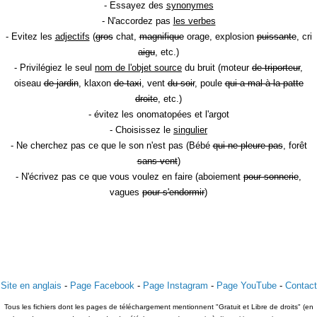
- Essayez des
synonymes
- N'accordez pas
les verbes
- Evitez les
adjectifs
(
gros
chat,
magnifique
orage, explosion
puissante
, cri
aigu
, etc.)
- Privilégiez le seul
nom de l'objet source
du bruit (moteur
de triporteur
,
oiseau
de jardin
, klaxon
de taxi
, vent
du soir
, poule
qui a mal à la patte
droite
, etc.)
- évitez les onomatopées et l'argot
- Choisissez le
singulier
- Ne cherchez pas ce que le son n'est pas (Bébé
qui ne pleure pas
, forêt
sans vent
)
- N'écrivez pas ce que vous voulez en faire (aboiement
pour sonnerie
,
vagues
pour s'endormir
)
Site en anglais
-
Page Facebook
-
Page Instagram
-
Page YouTube
-
Contact
Tous les fichiers dont les pages de téléchargement mentionnent "Gratuit et Libre de droits" (en