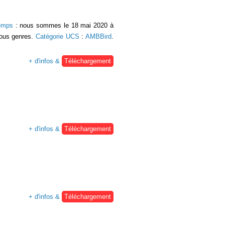
temps
: nous sommes le 18 mai 2020 à
tous genres.
Catégorie UCS
:
AMBBird
.
+ d'infos &
Téléchargement
+ d'infos &
Téléchargement
+ d'infos &
Téléchargement