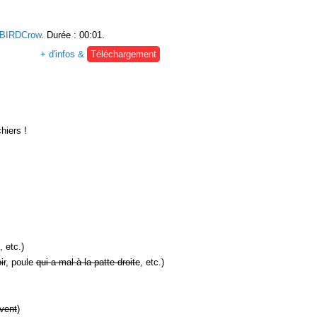
BIRDCrow
. Durée : 00:01.
+ d'infos &
Téléchargement
hiers !
, etc.)
ir
, poule
qui a mal à la patte droite
, etc.)
vent
)