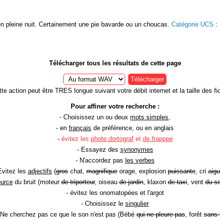
 en pleine nuit. Certainement une pie bavarde ou un choucas.
Catégorie UCS
:
Télécharger tous les résultats de cette page
Télécharger
te action peut être TRES longue suivant votre débit internet et la taille des fic
Pour affiner votre recherche :
- Choisissez un ou deux
mots simples
,
- en
français
de préférence, ou en anglais
-
évitez les
phote dortograf
et
de frapppe
- Essayez des
synonymes
- N'accordez pas
les verbes
Evitez les
adjectifs
(
gros
chat,
magnifique
orage, explosion
puissante
, cri
aigu
ource
du bruit (moteur
de triporteur
, oiseau
de jardin
, klaxon
de taxi
, vent
du so
- évitez les onomatopées et l'argot
- Choisissez le
singulier
 Ne cherchez pas ce que le son n'est pas (Bébé
qui ne pleure pas
, forêt
sans 