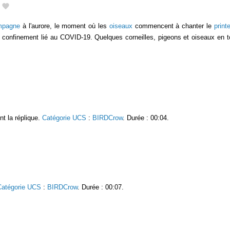
mpagne
à l'aurore, le moment où les
oiseaux
commencent à chanter le
prin
n confinement lié au COVID-19. Quelques corneilles, pigeons et oiseaux en 
nt la réplique.
Catégorie UCS
:
BIRDCrow
. Durée : 00:04.
Catégorie UCS
:
BIRDCrow
. Durée : 00:07.