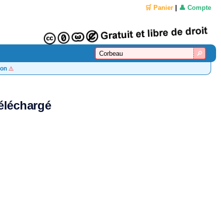
🛒 Panier
|
👤 Compte
on
⚠️
téléchargé