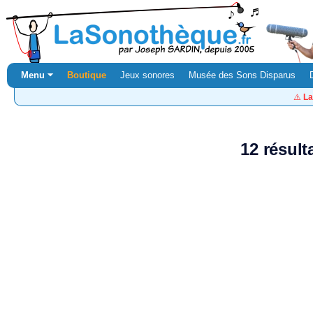
Menu ⏷
Boutique
Jeux sonores
Musée des Sons Disparus
⚠️
La
12 résult