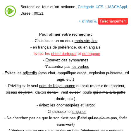
Boutons de four qu'on actionne.
Catégorie UCS
:
MACHAppl
.
Durée : 00:21.
+ d'infos &
Téléchargement
Pour affiner votre recherche :
- Choisissez un ou deux
mots simples
,
- en
français
de préférence, ou en anglais
-
évitez les
phote dortograf
et
de frapppe
- Essayez des
synonymes
- N'accordez pas
les verbes
- Evitez les
adjectifs
(
gros
chat,
magnifique
orage, explosion
puissante
, cri
aigu
, etc.)
- Privilégiez le seul
nom de l'objet source
du bruit (moteur
de triporteur
,
oiseau
de jardin
, klaxon
de taxi
, vent
du soir
, poule
qui a mal à la patte
droite
, etc.)
- évitez les onomatopées et l'argot
- Choisissez le
singulier
- Ne cherchez pas ce que le son n'est pas (Bébé
qui ne pleure pas
, forêt
sans vent
)
- N'écrivez pas ce que vous voulez en faire (aboiement
pour sonnerie
,