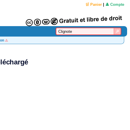
🛒 Panier
|
👤 Compte
on
⚠️
éléchargé