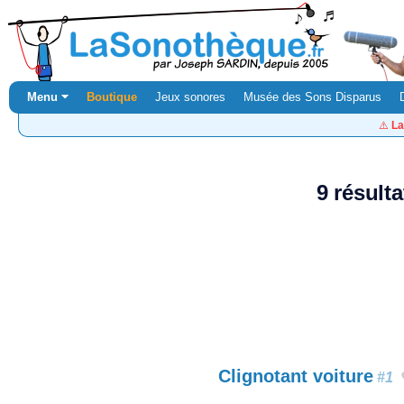
Menu ⏷
Boutique
Jeux sonores
Musée des Sons Disparus
⚠️
La
9 résult
Clignotant voiture
#1