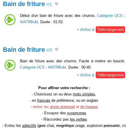
Bain de friture
#1
Début d'un bain de friture avec des churros.
Catégorie UCS
:
WATRBubl
. Durée : 01:02.
+ d'infos &
Téléchargement
Bain de friture
#5
Bain de friture avec des churros. Facile à mettre en boucle.
Catégorie UCS
:
WATRBubl
. Durée : 00:45.
+ d'infos &
Téléchargement
Pour affiner votre recherche :
- Choisissez un ou deux
mots simples
,
- en
français
de préférence, ou en anglais
-
évitez les
phote dortograf
et
de frapppe
- Essayez des
synonymes
- N'accordez pas
les verbes
- Evitez les
adjectifs
(
gros
chat,
magnifique
orage, explosion
puissante
, cri