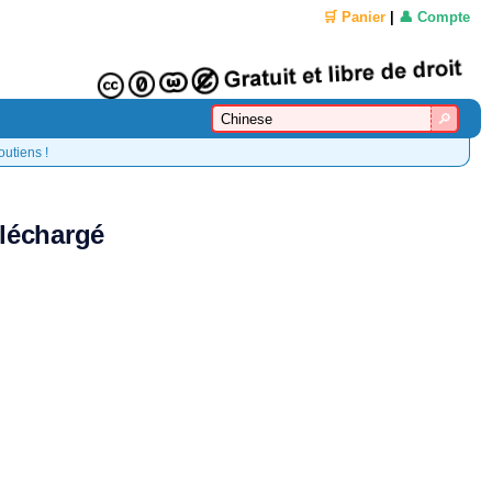
🛒 Panier
|
👤 Compte
outiens !
éléchargé