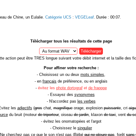
oseau de Chine, un Eulalie.
Catégorie UCS
:
VEGELeaf
. Durée : 00:07.
Télécharger tous les résultats de cette page
Télécharger
te action peut être TRES longue suivant votre débit internet et la taille des fic
Pour affiner votre recherche :
- Choisissez un ou deux
mots simples
,
- en
français
de préférence, ou en anglais
-
évitez les
phote dortograf
et
de frapppe
- Essayez des
synonymes
- N'accordez pas
les verbes
Evitez les
adjectifs
(
gros
chat,
magnifique
orage, explosion
puissante
, cri
aigu
ource
du bruit (moteur
de triporteur
, oiseau
de jardin
, klaxon
de taxi
, vent
du so
- évitez les onomatopées et l'argot
- Choisissez le
singulier
 Ne cherchez pas ce que le son n'est pas (Bébé
qui ne pleure pas
, forêt
sans 