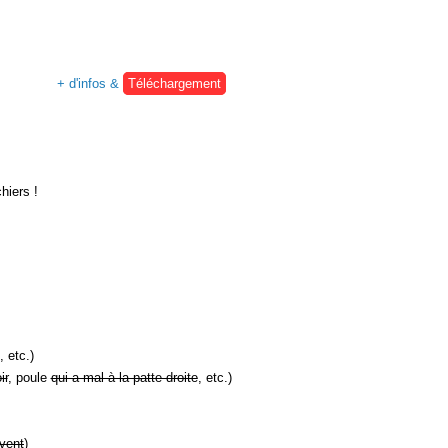
+ d'infos &
Téléchargement
hiers !
, etc.)
ir
, poule
qui a mal à la patte droite
, etc.)
vent
)