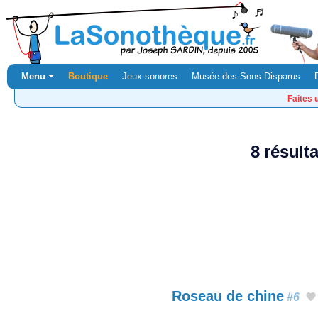
Menu ⏷
Boutique
Jeux sonores
Musée des Sons Disparus
Faites 
8 résult
Roseau de chine
#6