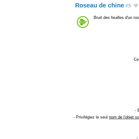
Roseau de chine
#5
Bruit des feuilles d'un r
Cet
- 
- Privilégiez le seul
nom de l'objet s
-