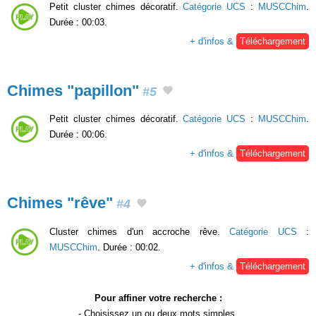
Petit cluster chimes décoratif.
Catégorie UCS
:
MUSCChim
.
Durée : 00:03.
+ d'infos &
Téléchargement
Chimes "papillon"
#5
Petit cluster chimes décoratif.
Catégorie UCS
:
MUSCChim
.
Durée : 00:06.
+ d'infos &
Téléchargement
Chimes "rêve"
#4
Cluster chimes d'un accroche rêve.
Catégorie UCS
:
MUSCChim
. Durée : 00:02.
+ d'infos &
Téléchargement
Pour affiner votre recherche :
- Choisissez un ou deux
mots simples
,