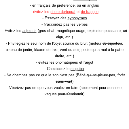
- en
français
de préférence, ou en anglais
-
évitez les
phote dortograf
et
de frapppe
- Essayez des
synonymes
- N'accordez pas
les verbes
- Evitez les
adjectifs
(
gros
chat,
magnifique
orage, explosion
puissante
, cri
aigu
, etc.)
- Privilégiez le seul
nom de l'objet source
du bruit (moteur
de triporteur
,
oiseau
de jardin
, klaxon
de taxi
, vent
du soir
, poule
qui a mal à la patte
droite
, etc.)
- évitez les onomatopées et l'argot
- Choisissez le
singulier
- Ne cherchez pas ce que le son n'est pas (Bébé
qui ne pleure pas
, forêt
sans vent
)
- N'écrivez pas ce que vous voulez en faire (aboiement
pour sonnerie
,
vagues
pour s'endormir
)