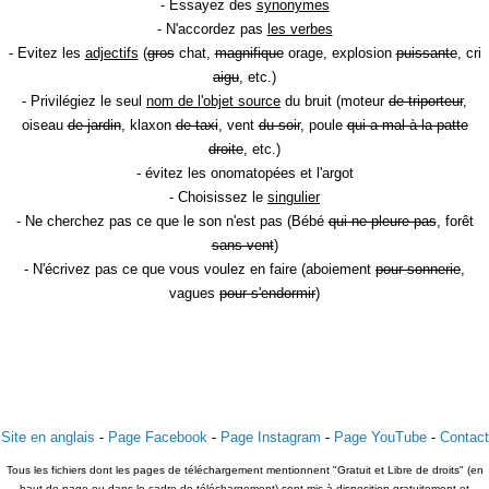
- Essayez des
synonymes
- N'accordez pas
les verbes
- Evitez les
adjectifs
(
gros
chat,
magnifique
orage, explosion
puissante
, cri
aigu
, etc.)
- Privilégiez le seul
nom de l'objet source
du bruit (moteur
de triporteur
,
oiseau
de jardin
, klaxon
de taxi
, vent
du soir
, poule
qui a mal à la patte
droite
, etc.)
- évitez les onomatopées et l'argot
- Choisissez le
singulier
- Ne cherchez pas ce que le son n'est pas (Bébé
qui ne pleure pas
, forêt
sans vent
)
- N'écrivez pas ce que vous voulez en faire (aboiement
pour sonnerie
,
vagues
pour s'endormir
)
Site en anglais
-
Page Facebook
-
Page Instagram
-
Page YouTube
-
Contact
Tous les fichiers dont les pages de téléchargement mentionnent "Gratuit et Libre de droits" (en
haut de page ou dans le cadre de téléchargement) sont mis à disposition gratuitement et