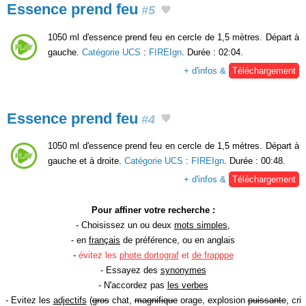
Essence prend feu
#5
1050 ml d'essence prend feu en cercle de 1,5 mètres. Départ à
gauche.
Catégorie UCS
:
FIREIgn
. Durée : 02:04.
+ d'infos &
Téléchargement
Essence prend feu
#4
1050 ml d'essence prend feu en cercle de 1,5 mètres. Départ à
gauche et à droite.
Catégorie UCS
:
FIREIgn
. Durée : 00:48.
+ d'infos &
Téléchargement
Pour affiner votre recherche :
- Choisissez un ou deux
mots simples
,
- en
français
de préférence, ou en anglais
-
évitez les
phote dortograf
et
de frapppe
- Essayez des
synonymes
- N'accordez pas
les verbes
- Evitez les
adjectifs
(
gros
chat,
magnifique
orage, explosion
puissante
, cri