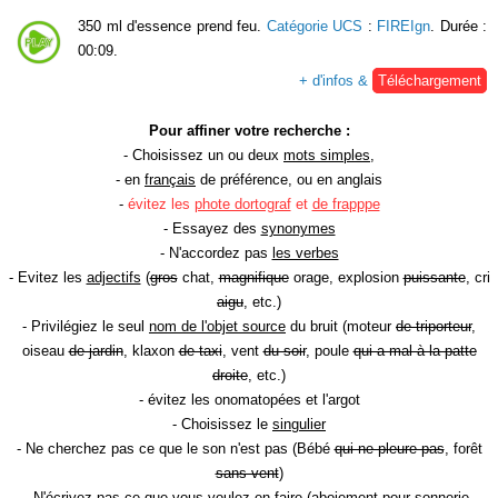
350 ml d'essence prend feu.
Catégorie UCS
:
FIREIgn
. Durée :
00:09.
+ d'infos &
Téléchargement
Pour affiner votre recherche :
- Choisissez un ou deux
mots simples
,
- en
français
de préférence, ou en anglais
-
évitez les
phote dortograf
et
de frapppe
- Essayez des
synonymes
- N'accordez pas
les verbes
- Evitez les
adjectifs
(
gros
chat,
magnifique
orage, explosion
puissante
, cri
aigu
, etc.)
- Privilégiez le seul
nom de l'objet source
du bruit (moteur
de triporteur
,
oiseau
de jardin
, klaxon
de taxi
, vent
du soir
, poule
qui a mal à la patte
droite
, etc.)
- évitez les onomatopées et l'argot
- Choisissez le
singulier
- Ne cherchez pas ce que le son n'est pas (Bébé
qui ne pleure pas
, forêt
sans vent
)
- N'écrivez pas ce que vous voulez en faire (aboiement
pour sonnerie
,