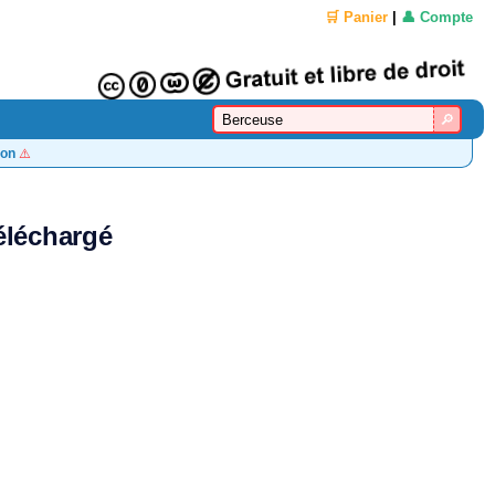
🛒 Panier
|
👤 Compte
on
⚠️
éléchargé