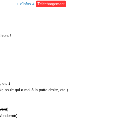
+ d'infos &
Téléchargement
hiers !
, etc.)
ir
, poule
qui a mal à la patte droite
, etc.)
vent
)
s'endormir
)