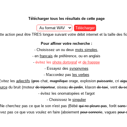
Télécharger tous les résultats de cette page
Télécharger
te action peut être TRES longue suivant votre débit internet et la taille des fic
Pour affiner votre recherche :
- Choisissez un ou deux
mots simples
,
- en
français
de préférence, ou en anglais
-
évitez les
phote dortograf
et
de frapppe
- Essayez des
synonymes
- N'accordez pas
les verbes
Evitez les
adjectifs
(
gros
chat,
magnifique
orage, explosion
puissante
, cri
aigu
ource
du bruit (moteur
de triporteur
, oiseau
de jardin
, klaxon
de taxi
, vent
du so
- évitez les onomatopées et l'argot
- Choisissez le
singulier
 Ne cherchez pas ce que le son n'est pas (Bébé
qui ne pleure pas
, forêt
sans 
rivez pas ce que vous voulez en faire (aboiement
pour sonnerie
, vagues
pour 