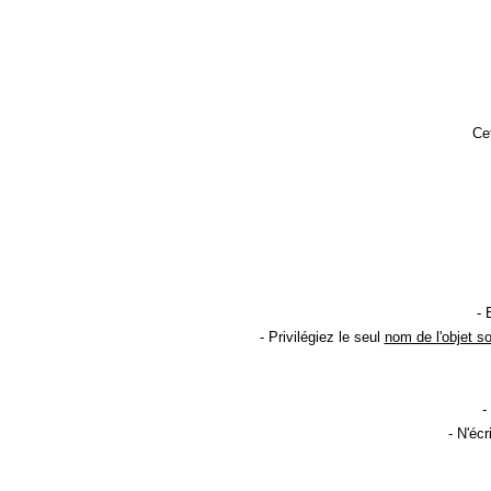
Cet
- 
- Privilégiez le seul
nom de l'objet s
-
- N'éc