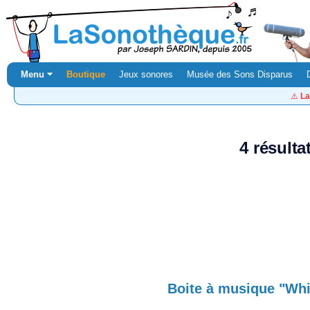
Menu ⏷
Boutique
Jeux sonores
Musée des Sons Disparus
⚠️
La
4 résult
Boite à musique "Whi