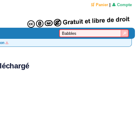
🛒 Panier
|
👤 Compte
on
⚠️
éléchargé