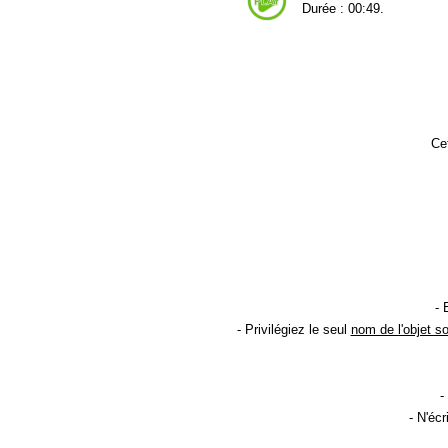
Durée : 00:49.
Cet
- 
- Privilégiez le seul
nom de l'objet s
-
- N'éc