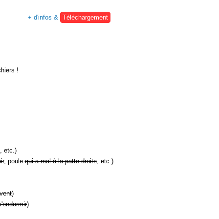
+ d'infos &
Téléchargement
hiers !
, etc.)
ir
, poule
qui a mal à la patte droite
, etc.)
vent
)
s'endormir
)