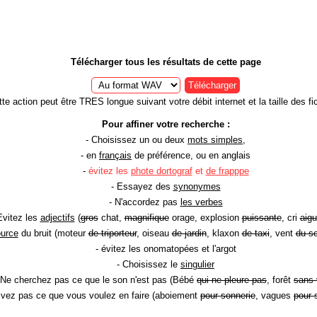
Télécharger tous les résultats de cette page
Télécharger
te action peut être TRES longue suivant votre débit internet et la taille des fic
Pour affiner votre recherche :
- Choisissez un ou deux
mots simples
,
- en
français
de préférence, ou en anglais
-
évitez les
phote dortograf
et
de frapppe
- Essayez des
synonymes
- N'accordez pas
les verbes
Evitez les
adjectifs
(
gros
chat,
magnifique
orage, explosion
puissante
, cri
aigu
ource
du bruit (moteur
de triporteur
, oiseau
de jardin
, klaxon
de taxi
, vent
du so
- évitez les onomatopées et l'argot
- Choisissez le
singulier
 Ne cherchez pas ce que le son n'est pas (Bébé
qui ne pleure pas
, forêt
sans 
rivez pas ce que vous voulez en faire (aboiement
pour sonnerie
, vagues
pour 