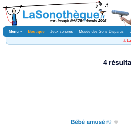
Menu ⏷
Boutique
Jeux sonores
Musée des Sons Disparus
⚠️
La
4 résult
Bébé amusé
#2