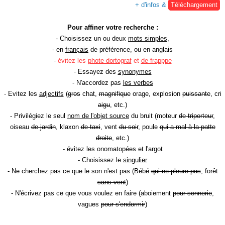
+ d'infos &
Téléchargement
Pour affiner votre recherche :
- Choisissez un ou deux
mots simples
,
- en
français
de préférence, ou en anglais
-
évitez les
phote dortograf
et
de frapppe
- Essayez des
synonymes
- N'accordez pas
les verbes
- Evitez les
adjectifs
(
gros
chat,
magnifique
orage, explosion
puissante
, cri
aigu
, etc.)
- Privilégiez le seul
nom de l'objet source
du bruit (moteur
de triporteur
,
oiseau
de jardin
, klaxon
de taxi
, vent
du soir
, poule
qui a mal à la patte
droite
, etc.)
- évitez les onomatopées et l'argot
- Choisissez le
singulier
- Ne cherchez pas ce que le son n'est pas (Bébé
qui ne pleure pas
, forêt
sans vent
)
- N'écrivez pas ce que vous voulez en faire (aboiement
pour sonnerie
,
vagues
pour s'endormir
)