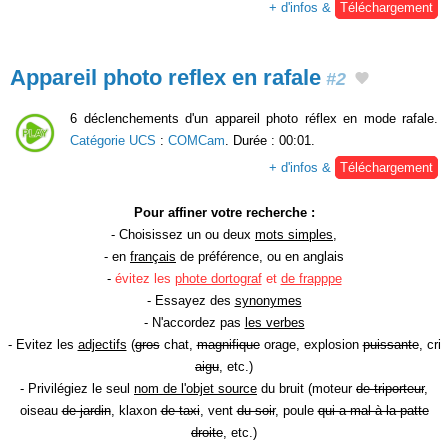
+ d'infos &
Téléchargement
Appareil photo reflex en rafale
#2
6 déclenchements d'un appareil photo réflex en mode rafale.
Catégorie UCS
:
COMCam
. Durée : 00:01.
+ d'infos &
Téléchargement
Pour affiner votre recherche :
- Choisissez un ou deux
mots simples
,
- en
français
de préférence, ou en anglais
-
évitez les
phote dortograf
et
de frapppe
- Essayez des
synonymes
- N'accordez pas
les verbes
- Evitez les
adjectifs
(
gros
chat,
magnifique
orage, explosion
puissante
, cri
aigu
, etc.)
- Privilégiez le seul
nom de l'objet source
du bruit (moteur
de triporteur
,
oiseau
de jardin
, klaxon
de taxi
, vent
du soir
, poule
qui a mal à la patte
droite
, etc.)