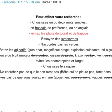
h.
Catégorie UCS
:
VEHHorn
. Durée : 00:01.
Pour affiner votre recherche :
- Choisissez un ou deux
mots simples
,
- en
français
de préférence, ou en anglais
-
évitez les
phote dortograf
et
de frapppe
- Essayez des
synonymes
- N'accordez pas
les verbes
Evitez les
adjectifs
(
gros
chat,
magnifique
orage, explosion
puissante
, cri
aigu
ource
du bruit (moteur
de triporteur
, oiseau
de jardin
, klaxon
de taxi
, vent
du so
- évitez les onomatopées et l'argot
- Choisissez le
singulier
 Ne cherchez pas ce que le son n'est pas (Bébé
qui ne pleure pas
, forêt
sans 
rivez pas ce que vous voulez en faire (aboiement
pour sonnerie
, vagues
pour 