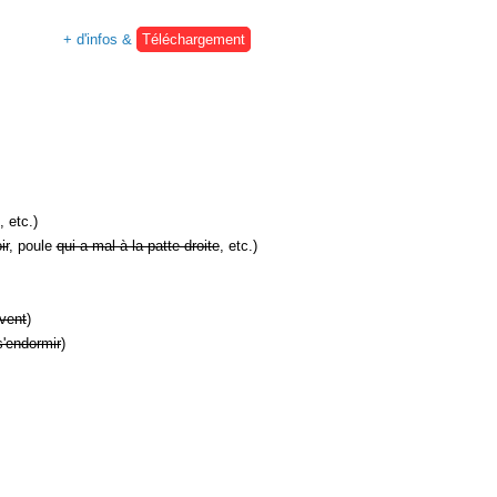
+ d'infos &
Téléchargement
, etc.)
ir
, poule
qui a mal à la patte droite
, etc.)
vent
)
s'endormir
)