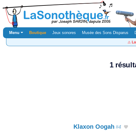
Menu ⏷
Boutique
Jeux sonores
Musée des Sons Disparus
⚠️
La
1 résul
Klaxon Oogah
#4