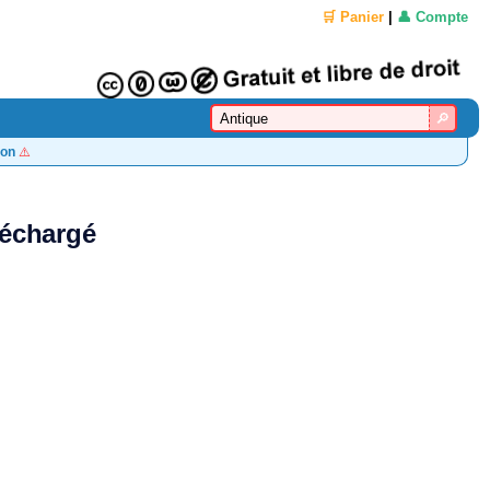
🛒 Panier
|
👤 Compte
on
⚠️
léchargé