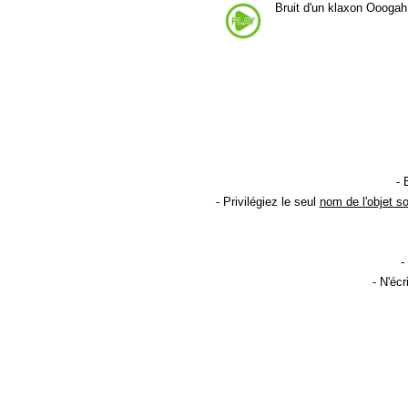
Bruit d'un klaxon Oooga
- 
- Privilégiez le seul
nom de l'objet s
-
- N'éc