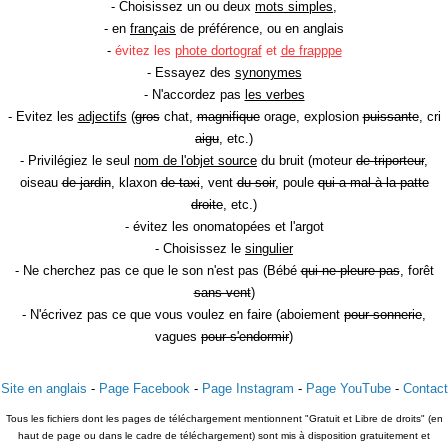
- Choisissez un ou deux
mots simples
,
- en
français
de préférence, ou en anglais
-
évitez les
phote dortograf
et
de frapppe
- Essayez des
synonymes
- N'accordez pas
les verbes
- Evitez les
adjectifs
(
gros
chat,
magnifique
orage, explosion
puissante
, cri
aigu
, etc.)
- Privilégiez le seul
nom de l'objet source
du bruit (moteur
de triporteur
,
oiseau
de jardin
, klaxon
de taxi
, vent
du soir
, poule
qui a mal à la patte
droite
, etc.)
- évitez les onomatopées et l'argot
- Choisissez le
singulier
- Ne cherchez pas ce que le son n'est pas (Bébé
qui ne pleure pas
, forêt
sans vent
)
- N'écrivez pas ce que vous voulez en faire (aboiement
pour sonnerie
,
vagues
pour s'endormir
)
Site en anglais
-
Page Facebook
-
Page Instagram
-
Page YouTube
-
Contact
Tous les fichiers dont les pages de téléchargement mentionnent "Gratuit et Libre de droits" (en
haut de page ou dans le cadre de téléchargement) sont mis à disposition gratuitement et