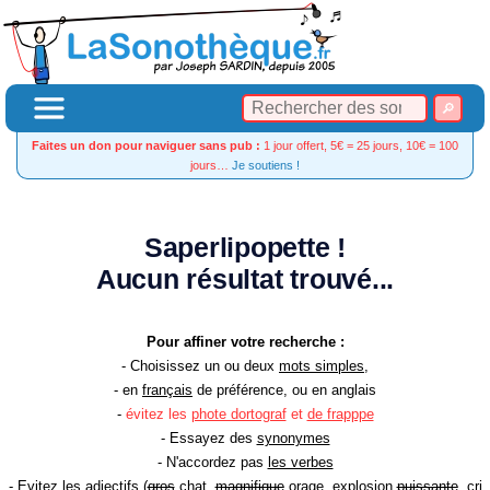
Faites un don pour naviguer sans pub :
1 jour offert, 5€ = 25 jours, 10€ = 100
jours…
Je soutiens !
Saperlipopette !
Aucun résultat trouvé...
Pour affiner votre recherche :
- Choisissez un ou deux
mots simples
,
- en
français
de préférence, ou en anglais
-
évitez les
phote dortograf
et
de frapppe
- Essayez des
synonymes
- N'accordez pas
les verbes
- Evitez les
adjectifs
(
gros
chat,
magnifique
orage, explosion
puissante
, cri