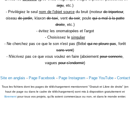
aigu
, etc.)
- Privilégiez le seul
nom de l'objet source
du bruit (moteur
de triporteur
,
oiseau
de jardin
, klaxon
de taxi
, vent
du soir
, poule
qui a mal à la patte
droite
, etc.)
- évitez les onomatopées et l'argot
- Choisissez le
singulier
- Ne cherchez pas ce que le son n'est pas (Bébé
qui ne pleure pas
, forêt
sans vent
)
- N'écrivez pas ce que vous voulez en faire (aboiement
pour sonnerie
,
vagues
pour s'endormir
)
Site en anglais
-
Page Facebook
-
Page Instagram
-
Page YouTube
-
Contact
Tous les fichiers dont les pages de téléchargement mentionnent "Gratuit et Libre de droits" (en
haut de page ou dans le cadre de téléchargement) sont mis à disposition gratuitement et
librement
pour tous vos projets, qu'ils soient commerciaux ou non, et dans le monde entier.