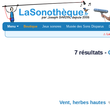
Menu ⏷
Boutique
Jeux sonores
Musée des Sons Disparus
⚠️
La
7 résultats -
Vent, herbes hautes