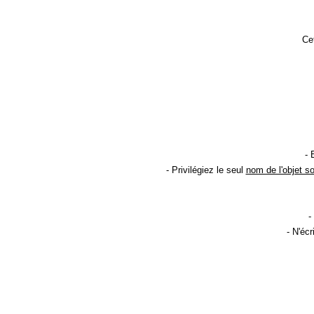
Cet
- 
- Privilégiez le seul
nom de l'objet s
-
- N'éc