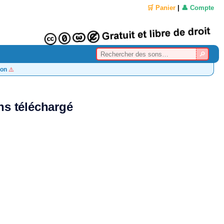
🛒 Panier
|
👤 Compte
on
⚠️
s téléchargé