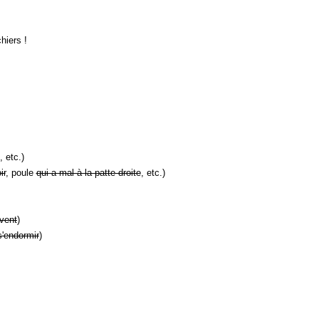
hiers !
, etc.)
ir
, poule
qui a mal à la patte droite
, etc.)
vent
)
s'endormir
)