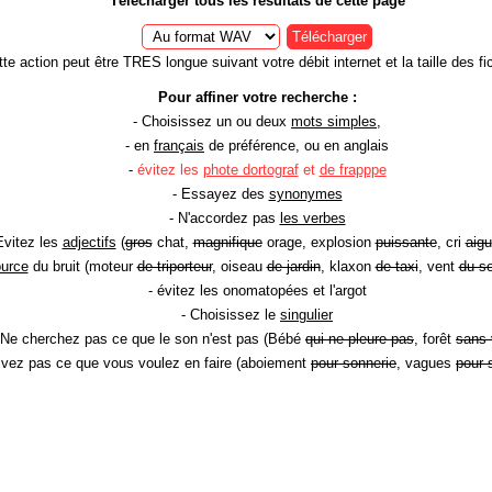
Télécharger tous les résultats de cette page
Télécharger
te action peut être TRES longue suivant votre débit internet et la taille des fic
Pour affiner votre recherche :
- Choisissez un ou deux
mots simples
,
- en
français
de préférence, ou en anglais
-
évitez les
phote dortograf
et
de frapppe
- Essayez des
synonymes
- N'accordez pas
les verbes
Evitez les
adjectifs
(
gros
chat,
magnifique
orage, explosion
puissante
, cri
aigu
ource
du bruit (moteur
de triporteur
, oiseau
de jardin
, klaxon
de taxi
, vent
du so
- évitez les onomatopées et l'argot
- Choisissez le
singulier
 Ne cherchez pas ce que le son n'est pas (Bébé
qui ne pleure pas
, forêt
sans 
rivez pas ce que vous voulez en faire (aboiement
pour sonnerie
, vagues
pour 