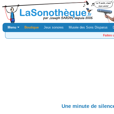
Menu ⏷
Boutique
Jeux sonores
Musée des Sons Disparus
Faites 
Une minute de silenc