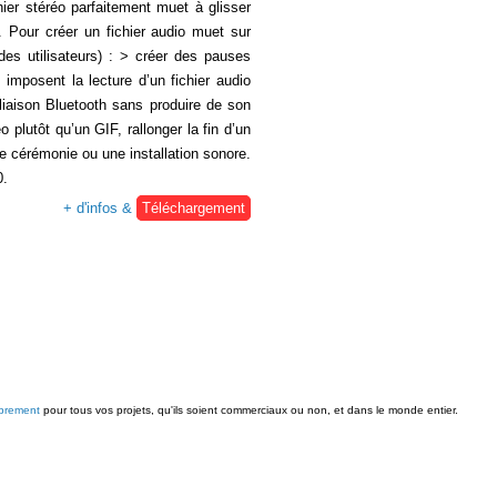
ier stéréo parfaitement muet à glisser
. Pour créer un fichier audio muet sur
 des utilisateurs) : > créer des pauses
imposent la lecture d’un fichier audio
 liaison Bluetooth sans produire de son
 plutôt qu’un GIF, rallonger la fin d’un
une cérémonie ou une installation sonore.
0.
+ d'infos &
Téléchargement
ibrement
pour tous vos projets, qu'ils soient commerciaux ou non, et dans le monde entier.