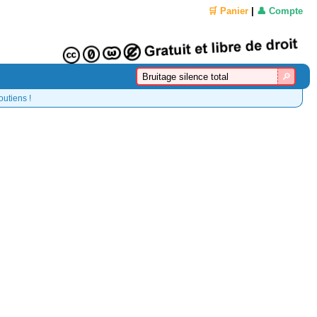
🛒 Panier
|
👤 Compte
outiens !