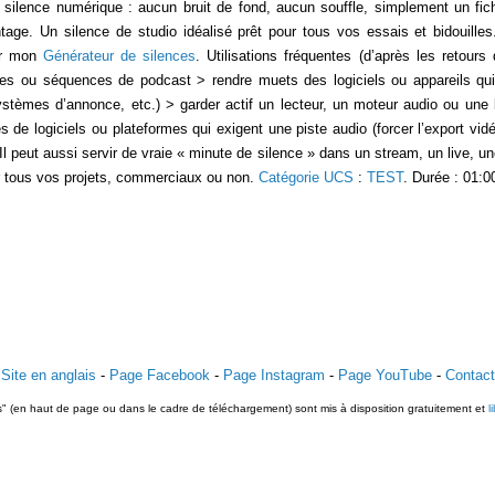
ilence numérique : aucun bruit de fond, aucun souffle, simplement un fich
age. Un silence de studio idéalisé prêt pour tous vos essais et bidouilles
ur mon
Générateur de silences
. Utilisations fréquentes (d’après les retours
les ou séquences de podcast > rendre muets des logiciels ou appareils qui 
systèmes d’annonce, etc.) > garder actif un lecteur, un moteur audio ou une
 de logiciels ou plateformes qui exigent une piste audio (forcer l’export vidéo
) Il peut aussi servir de vraie « minute de silence » dans un stream, un live, 
ur tous vos projets, commerciaux ou non.
Catégorie UCS
:
TEST
. Durée : 01:0
Site en anglais
-
Page Facebook
-
Page Instagram
-
Page YouTube
-
Contact
ts" (en haut de page ou dans le cadre de téléchargement) sont mis à disposition gratuitement et
l