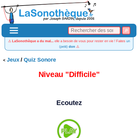
⚠️
LaSonothèque a du mal...
elle a besoin de vous pour rester en vie ! Faites
un
(petit)
don
⚠️
Jeux
/
Quiz Sonore
Niveau "Difficile"
Ecoutez